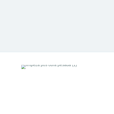
obra
1
Somos especializados em deixar se
ambiente limpo, seguro e sem
resíduos.