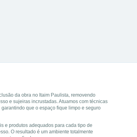
detalhe
3
Nossa equipe é treinada para lidar
com sujeiras pesadas e acabamentos
finos.
lusão da obra no Itaim Paulista, removendo
esso e sujeiras incrustadas. Atuamos com técnicas
 garantindo que o espaço fique limpo e seguro
is e produtos adequados para cada tipo de
cesso. O resultado é um ambiente totalmente