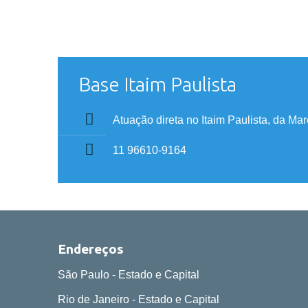
Base Itaim Paulista
Atuação direta no Itaim Paulista, da Ma
11 96610-9164
Endereços
São Paulo - Estado e Capital
Rio de Janeiro - Estado e Capital