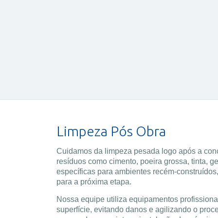
2
Há anos atuando com obras, reformas
e entregas técnicas para todos os
u
setores no Itaim Paulista.
Limpeza Pós Obra
Cuidamos da limpeza pesada logo após a conc
resíduos como cimento, poeira grossa, tinta, g
específicas para ambientes recém-construídos,
para a próxima etapa.
Nossa equipe utiliza equipamentos profissiona
superfície, evitando danos e agilizando o pro